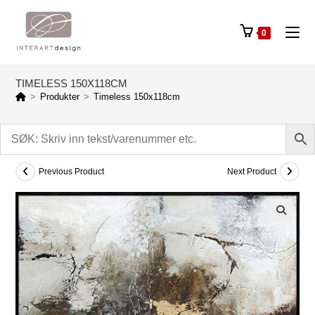
Skip
to
0
content
TIMELESS 150X118CM
>
Produkter
>
Timeless 150x118cm
Previous Product
Next Product
🔍