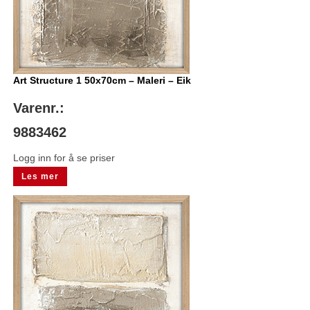
Art Structure 1 50x70cm – Maleri – Eik
Varenr.:
9883462
Logg inn for å se priser
Les mer