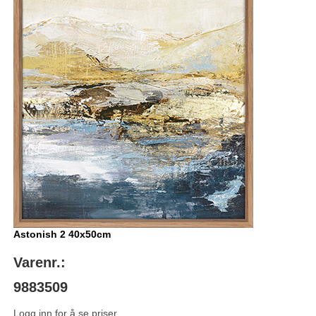
Astonish 2 40x50cm
Varenr.:
9883509
Logg inn for å se priser