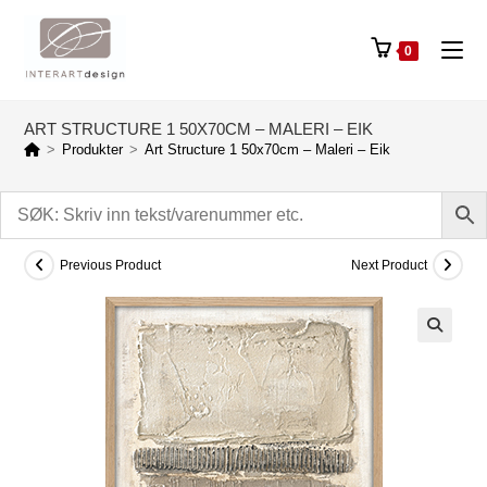
Skip
to
0
content
ART STRUCTURE 1 50X70CM – MALERI – EIK
>
Produkter
>
Art Structure 1 50x70cm – Maleri – Eik
Previous Product
Next Product
🔍