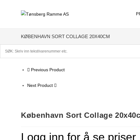
Skip
to
P
content
KØBENHAVN SORT COLLAGE 20X40CM
Previous Product
Next Product
København Sort Collage 20x40
Logg inn for å se priser