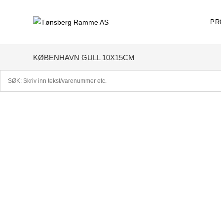
Skip
to
PR
content
KØBENHAVN GULL 10X15CM