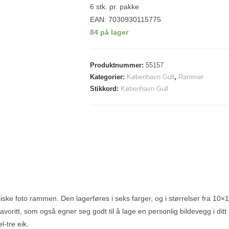
6 stk. pr. pakke
EAN: 7030930115775
84 på lager
Produktnummer:
55157
Kategorier:
København Gull
,
Rammer
Stikkord:
København Gull
ske foto rammen. Den lagerføres i seks farger, og i størrelser fra 10
favoritt, som også egner seg godt til å lage en personlig bildevegg i di
-tre eik.