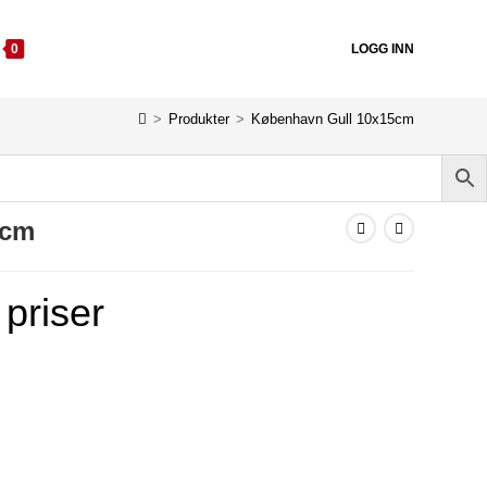
0
LOGG INN
>
Produkter
>
København Gull 10x15cm
5cm
 priser