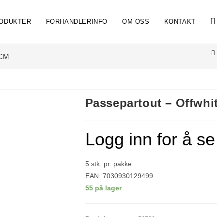
ODUKTER
FORHANDLERINFO
OM OSS
KONTAKT
0CM
Passepartout – Offwhi
Logg inn for å se
5 stk. pr. pakke
EAN: 7030930129499
55 på lager