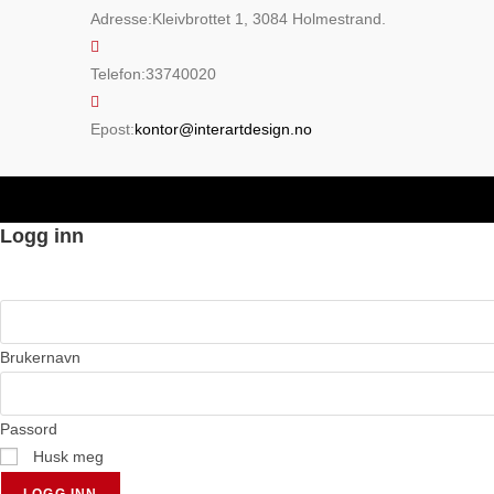
Adresse:
Kleivbrottet 1, 3084 Holmestrand.
Telefon:
33740020
Opens
Epost:
kontor@interartdesign.no
in
your
application
Logg inn
Brukernavn
Passord
Husk meg