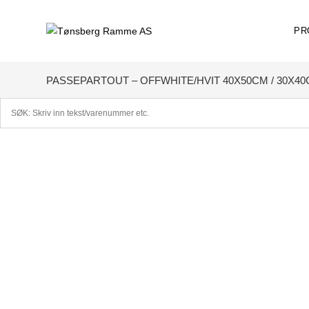
Skip
to
PR
content
PASSEPARTOUT – OFFWHITE/HVIT 40X50CM / 30X4