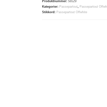
Produktnummer:
56529
Kategorier:
Passepartout
,
Passepartout Offwh
Stikkord:
Passepartout Offwhite