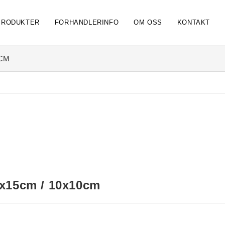
PRODUKTER
FORHANDLERINFO
OM OSS
KONTAKT
0CM
5x15cm / 10x10cm