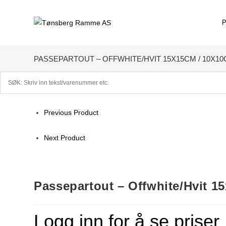
Skip
to
content
PASSEPARTOUT – OFFWHITE/HVIT 15X15CM / 10X1
Previous Product
Next Product
Passepartout – Offwhite/Hvit 1
Logg inn for å se priser