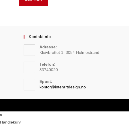
Kontaktinfo
Adresse:
Kleivbrottet 1, 3084 Holmestrand.
Telefon:
33740020
Epost:
Opens
kontor@interartdesign.no
in
your
application
×
Handlekurv