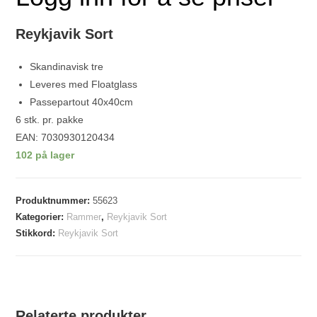
Reykjavik Sort
Skandinavisk tre
Leveres med Floatglass
Passepartout 40x40cm
6 stk. pr. pakke
EAN: 7030930120434
102 på lager
Produktnummer:
55623
Kategorier:
Rammer
,
Reykjavik Sort
Stikkord:
Reykjavik Sort
Relaterte produkter