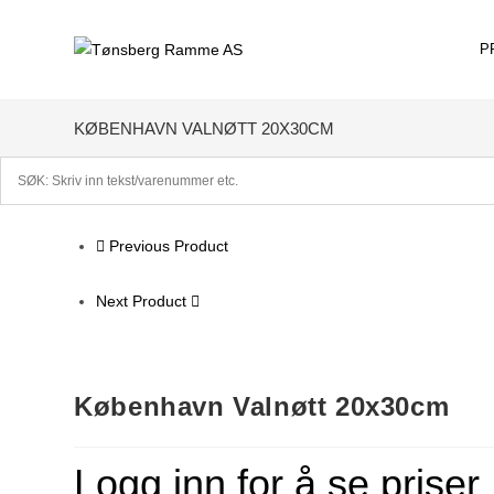
Skip
to
P
content
KØBENHAVN VALNØTT 20X30CM
Previous Product
Next Product
København Valnøtt 20x30cm
Logg inn for å se priser