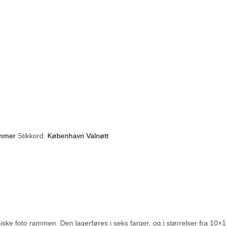
mmer
Stikkord:
København Valnøtt
ske foto rammen. Den lagerføres i seks farger, og i størrelser fra 10