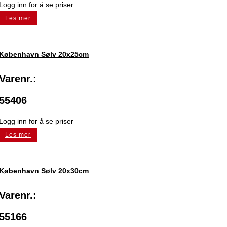
Logg inn for å se priser
Les mer
København Sølv 20x25cm
Varenr.:
55406
Logg inn for å se priser
Les mer
København Sølv 20x30cm
Varenr.:
55166