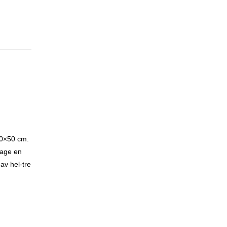
40×50 cm.
lage en
av hel-tre