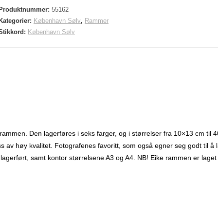
Produktnummer:
55162
Kategorier:
København Sølv
,
Rammer
Stikkord:
København Sølv
rammen. Den lagerføres i seks farger, og i størrelser fra 10×13 cm til 
 av høy kvalitet. Fotografenes favoritt, som også egner seg godt til å 
 lagerført, samt kontor størrelsene A3 og A4. NB! Eike rammen er laget 