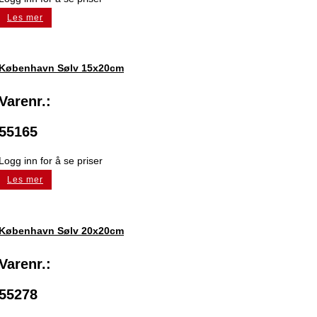
Les mer
København Sølv 15x20cm
Varenr.:
55165
Logg inn for å se priser
Les mer
København Sølv 20x20cm
Varenr.:
55278