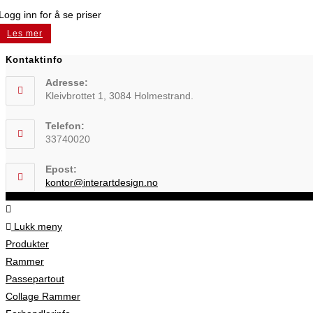
Logg inn for å se priser
Les mer
Kontaktinfo
Adresse:
Kleivbrottet 1, 3084 Holmestrand.
Telefon:
33740020
Epost:
Opens
kontor@interartdesign.no
in
© Tønsberg Ramme AS 2026
your
application
Lukk meny
Produkter
Rammer
Passepartout
Collage Rammer