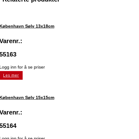
København Sølv 13x18cm
Varenr.:
55163
Logg inn for å se priser
Les mer
København Sølv 15x15cm
Varenr.:
55164
Logg inn for å se priser