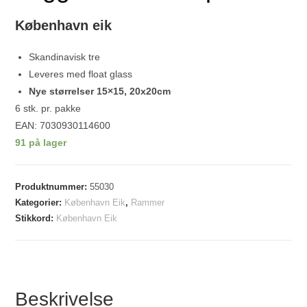
København eik
Skandinavisk tre
Leveres med float glass
Nye størrelser 15×15, 20x20cm
6 stk. pr. pakke
EAN: 7030930114600
91 på lager
Produktnummer:
55030
Kategorier:
København Eik
,
Rammer
Stikkord:
København Eik
Beskrivelse