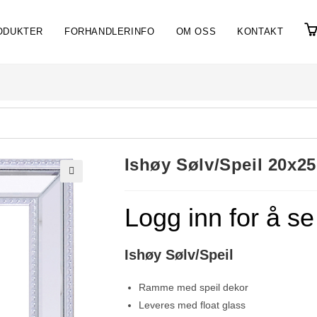
ODUKTER
FORHANDLERINFO
OM OSS
KONTAKT
Ishøy Sølv/Speil 20x2
🔍
Logg inn for å se
Ishøy Sølv/Speil
Ramme med speil dekor
Leveres med float glass