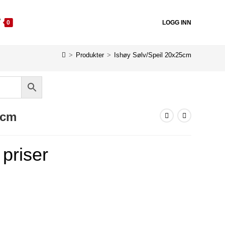
0
LOGG INN
>
Produkter
>
Ishøy Sølv/Speil 20x25cm
5cm
 priser