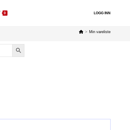
0
LOGG INN
>
Min vareliste