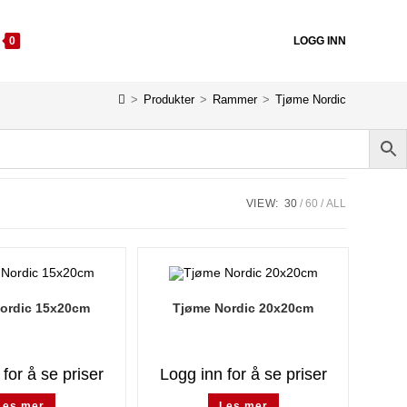
0
LOGG INN
>
Produkter
>
Rammer
>
Tjøme Nordic
VIEW:
30
60
ALL
ordic 15x20cm
Tjøme Nordic 20x20cm
for å se priser
Logg inn for å se priser
Les mer
Les mer