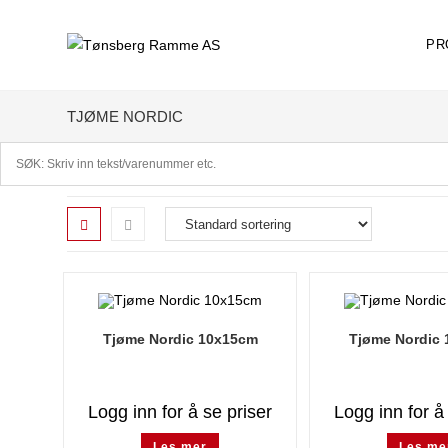
Skip
to
PR
content
TJØME NORDIC
Tjøme Nordic 10x15cm
Tjøme Nordic
Logg inn for å se priser
Logg inn for å
Les mer
Les me